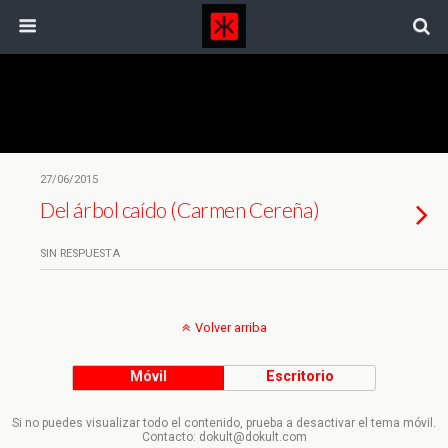
Etiquetas › Siesta
27/06/2015
Del árbol caído (Carmen Cereña)
SIN RESPUESTA
Volver arriba
Móvil
Escritorio
Si no puedes visualizar todo el contenido, prueba a desactivar el tema móvil.
Contacto: dokult@dokult.com