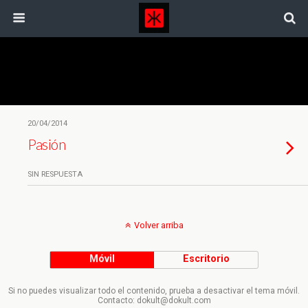
Categorías ›
El Bosco
20/04/2014
Pasión
SIN RESPUESTA
Volver arriba
Móvil
Escritorio
Si no puedes visualizar todo el contenido, prueba a desactivar el tema móvil.
Contacto: dokult@dokult.com