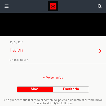
Etiquetas › El Bosco
20/04/2014
Pasión
SIN RESPUESTA
Volver arriba
Móvil
Escritorio
Si no puedes visualizar todo el contenido, prueba a desactivar el tema móvil.
Contacto: dokult@dokult.com