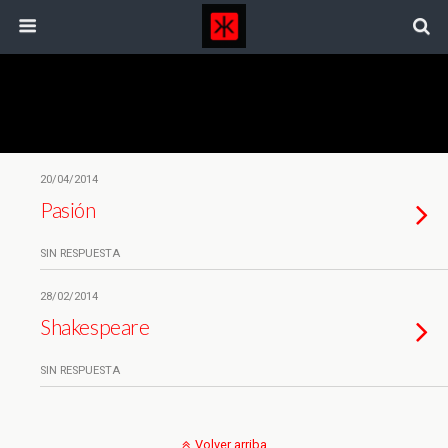
Etiquetas › Producción Propia
20/04/2014
Pasión
SIN RESPUESTA
28/02/2014
Shakespeare
SIN RESPUESTA
Volver arriba