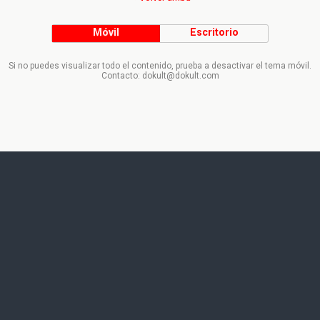
Móvil
Escritorio
Si no puedes visualizar todo el contenido, prueba a desactivar el tema móvil.
Contacto: dokult@dokult.com