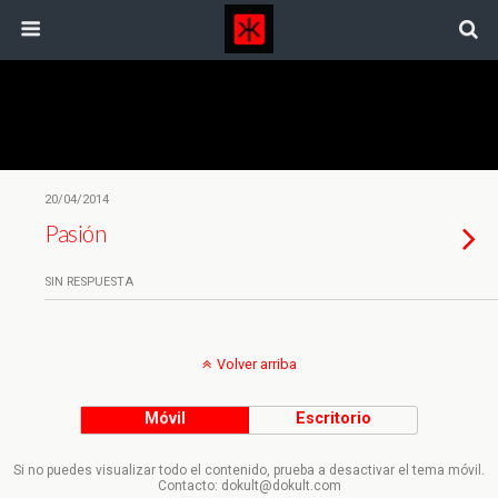
Etiquetas › Recreación
20/04/2014
Pasión
SIN RESPUESTA
Volver arriba
Móvil
Escritorio
Si no puedes visualizar todo el contenido, prueba a desactivar el tema móvil.
Contacto: dokult@dokult.com