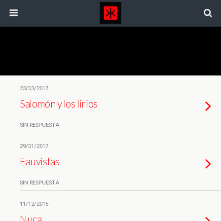
Categorías ›
Don Hugo Y Don Víctor
23/03/2017
Salomón y los lirios
SIN RESPUESTA
29/01/2017
Fauvistas
SIN RESPUESTA
11/12/2016
Nuca