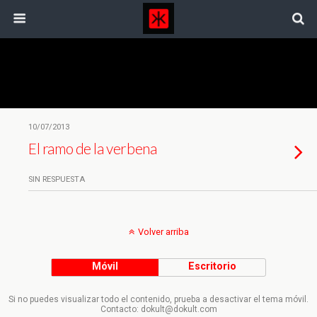
Etiquetas › Agustín Martínez Blanco
10/07/2013
El ramo de la verbena
SIN RESPUESTA
Volver arriba
Móvil
Escritorio
Si no puedes visualizar todo el contenido, prueba a desactivar el tema móvil.
Contacto: dokult@dokult.com