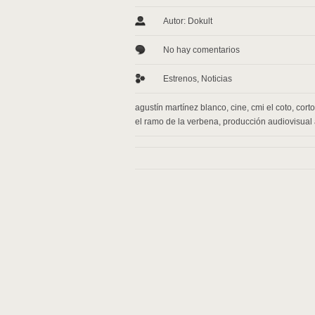
Autor: Dokult
No hay comentarios
Estrenos
,
Noticias
agustín martínez blanco
,
cine
,
cmi el coto
,
cort
el ramo de la verbena
,
producción audiovisual 