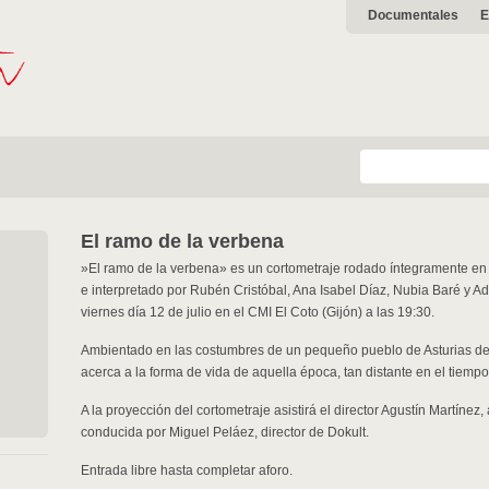
Documentales
E
El ramo de la verbena
»El ramo de la verbena» es un cortometraje rodado íntegramente en A
e interpretado por Rubén Cristóbal, Ana Isabel Díaz, Nubia Baré y Ad
viernes día 12 de julio en el CMI El Coto (Gijón) a las 19:30.
Ambientado en las costumbres de un pequeño pueblo de Asturias del
acerca a la forma de vida de aquella época, tan distante en el tiemp
A la proyección del cortometraje asistirá el director Agustín Martínez
conducida por Miguel Peláez, director de Dokult.
Entrada libre hasta completar aforo.