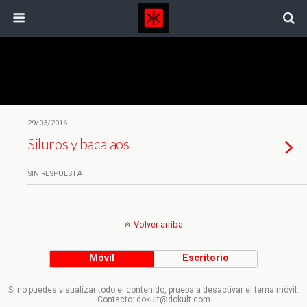
Etiquetas › Bacalao
29/03/2016
Siluros y bacalaos
SIN RESPUESTA
Volver arriba
Móvil
Escritorio
Si no puedes visualizar todo el contenido, prueba a desactivar el tema móvil.
Contacto: dokult@dokult.com