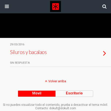
Etiquetas › Catfish
29/03/2016
Siluros y bacalaos
SIN RESPUESTA
Volver arriba
Móvil
Escritorio
Si no puedes visualizar todo el contenido, prueba a desactivar el tema móvil.
Contacto: dokult@dokult.com