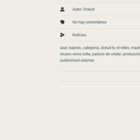
Autor: Dokult
No hay comentarios
Noticias
azar
,
bajevic
,
categoria
,
dokult tv
,
el retiro
,
madr
museo reina sofia
,
palacio de cristal
,
producció
audiovisual asturias