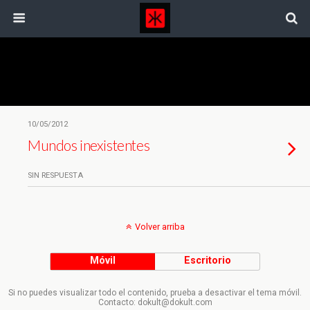
Etiquetas › Bobina
10/05/2012
Mundos inexistentes
SIN RESPUESTA
Volver arriba
Móvil
Escritorio
Si no puedes visualizar todo el contenido, prueba a desactivar el tema móvil.
Contacto: dokult@dokult.com