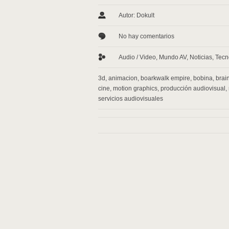
Autor: Dokult
No hay comentarios
Audio / Video
,
Mundo AV
,
Noticias
,
Tecn
3d
,
animacion
,
boarkwalk empire
,
bobina
,
brai
cine
,
motion graphics
,
producción audiovisual
,
servicios audiovisuales