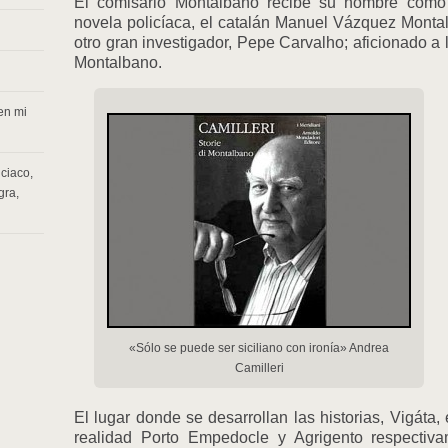
El comisario Montalbano recibe su nombre como 
novela policíaca, el catalán Manuel Vázquez Montal
otro gran investigador, Pepe Carvalho; aficionado a 
Montalbano.
en mi
iciaco
,
gra
,
«Sólo se puede ser siciliano con ironía» Andrea
Camilleri
El lugar donde se desarrollan las historias, Vigáta,
realidad Porto Empedocle y Agrigento respectiv