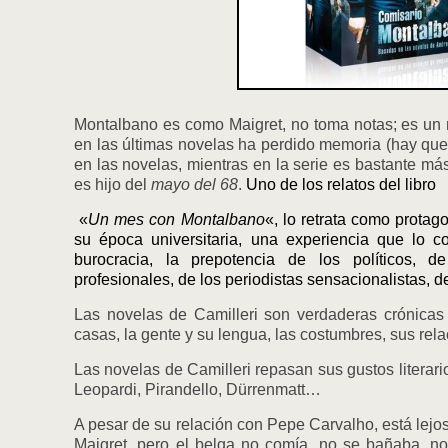
Montalbano es como Maigret, no toma notas; es un
en las últimas novelas ha perdido memoria (hay que
en las novelas, mientras en la serie es bastante má
es hijo del
mayo del 68
.
Uno de los relatos del libro
«
Un mes con Montalbano
«, lo retrata como protago
su época universitaria, una experiencia que lo co
burocracia, la prepotencia de los políticos, d
profesionales, de los periodistas sensacionalistas, d
Las novelas de Camilleri son verdaderas crónicas d
casas, la gente y su lengua, las costumbres, sus re
Las novelas de Camilleri repasan sus gustos literari
Leopardi, Pirandello, Dürrenmatt…
A pesar de su relación con Pepe Carvalho, está lejo
Maigret, pero el belga no comía, no se bañaba, no