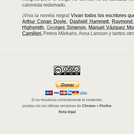
calvinista redomado.
¡Viva la novela negra!
Vivan todos los escritores q
Arthur Conan Doyle
,
Dashiell Hammett
,
Raymond 
Highsmith
,
Geo
rges Simenon
,
Manuel Vázquez Mo
Camilleri
,
Petros Márkaris, Assa Larsson y tantos otro
Si no visualizas correctamente el contenido,
prueba con las últimas versiones de
Chrome
o
Firefox
Nota legal