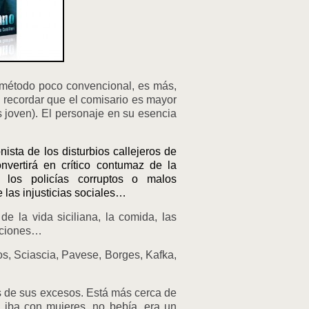
 método poco convencional, es más,
 recordar que el comisario es mayor
s joven). El personaje en su esencia
nista de los disturbios callejeros de
nvertirá en crítico contumaz de la
e los policías corruptos o malos
e las injusticias sociales…
e la vida siciliana, la comida, las
laciones…
os, Sciascia, Pavese, Borges, Kafka,
s de sus excesos. Está más cerca de
 iba con mujeres, no bebía, era un