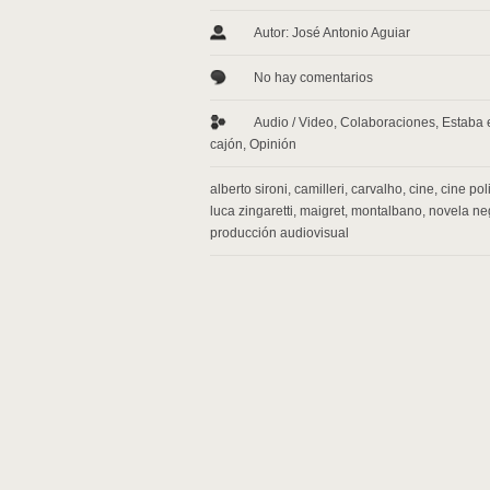
Autor: José Antonio Aguiar
No hay comentarios
Audio / Video
,
Colaboraciones
,
Estaba 
cajón
,
Opinión
alberto sironi
,
camilleri
,
carvalho
,
cine
,
cine pol
luca zingaretti
,
maigret
,
montalbano
,
novela ne
producción audiovisual