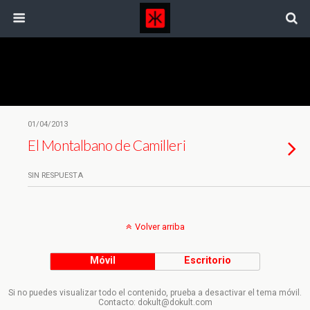
Etiquetas › Cine Policiaco
01/04/2013
El Montalbano de Camilleri
SIN RESPUESTA
Volver arriba
Móvil
Escritorio
Si no puedes visualizar todo el contenido, prueba a desactivar el tema móvil.
Contacto: dokult@dokult.com