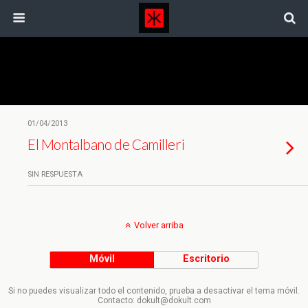
Etiquetas › Montalbano
01/04/2013
El Montalbano de Camilleri
SIN RESPUESTA
Volver arriba
Móvil
Escritorio
Si no puedes visualizar todo el contenido, prueba a desactivar el tema móvil.
Contacto: dokult@dokult.com