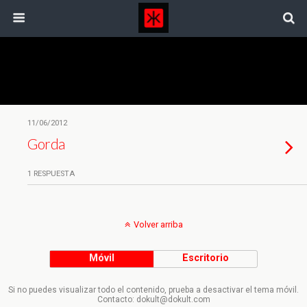
Etiquetas › Contradiccion
11/06/2012
Gorda
1 RESPUESTA
Volver arriba
Móvil
Escritorio
Si no puedes visualizar todo el contenido, prueba a desactivar el tema móvil.
Contacto: dokult@dokult.com