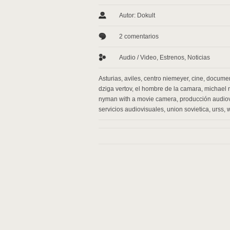
Autor: Dokult
2 comentarios
Audio / Video
,
Estrenos
,
Noticias
Asturias
,
aviles
,
centro niemeyer
,
cine
,
documen
dziga vertov
,
el hombre de la camara
,
michael
nyman with a movie camera
,
producción audio
servicios audiovisuales
,
union sovietica
,
urss
,