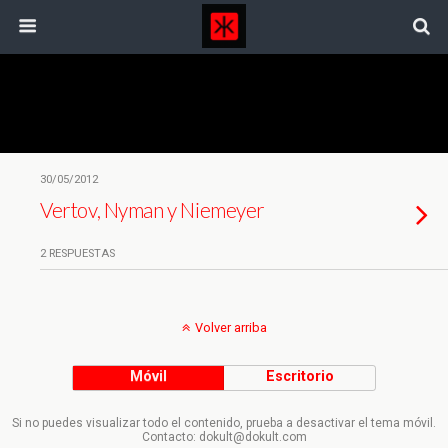
Etiquetas › Michael Nyman
30/05/2012
Vertov, Nyman y Niemeyer
2 RESPUESTAS
Volver arriba
Móvil
Escritorio
Si no puedes visualizar todo el contenido, prueba a desactivar el tema móvil.
Contacto: dokult@dokult.com