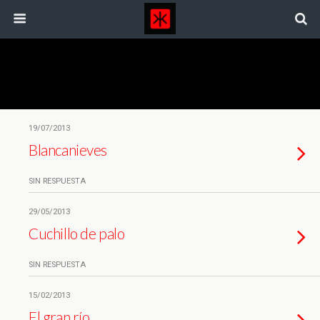
Etiquetas › Centro Niemeyer
19/07/2013
Blancanieves
SIN RESPUESTA
29/05/2013
Cuchillo de palo
SIN RESPUESTA
15/02/2013
El gran río