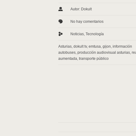
Autor: Dokult
No hay comentarios
Noticias
,
Tecnología
Asturias
,
dokult tv
,
emtusa
,
gijon
,
información
autobuses
,
producción audiovisual asturias
,
re
aumentada
,
transporte público