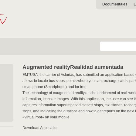
Documentales
E
Augmented reality
Realidad aumentada
EMTUSA, the carrier of Asturias, has submitted an application based 
allows to locate bus stops, points where you can recharge cards, parks,
smart phone (Smartphone) and for free.
The technology of «augmented reality» is the enrichment of real-worl
information, icons or images. With this application, the user can se
captures information superimposed closest stops, taxi stands, rechargi
stops, and indicating the distance and how to get reports on the next b
«virtual roof» on your mobile.
Download Application