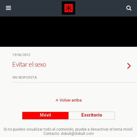
Etiquetas › Evitacion Sexual
19/06/2012
Evitar el sexo
SIN RESPUESTA
Volver arriba
Móvil
Escritorio
Si no puedes visualizar todo el contenido, prueba a desactivar el tema móvil.
Contacto: dokult@dokult.com