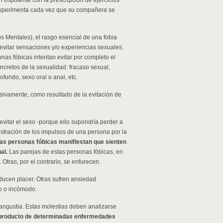
n impotente con la prescripción de ejercicios
perimenta cada vez que su compañera se
s Mentales), el rasgo esencial de una fobia
 evitar sensaciones y/o experiencias sexuales.
nas fóbicas intentan evitar por completo el
cretos de la sexualidad: fracaso sexual,
ofundo, sexo oral o anal, etc.
sivamente, como resultado de la evitación de
vitar el sexo -porque ello supondría perder a
rustración de los impulsos de una persona por la
as personas fóbicas manifiestan que sienten
al.
Las parejas de estas personas fóbicas, en
ras, por el contrario, se enfurecen.
ducen placer. Otras sufren ansiedad
so o incómodo.
angustia. Estas molestias deben analizarse
producto de determinadas enfermedades