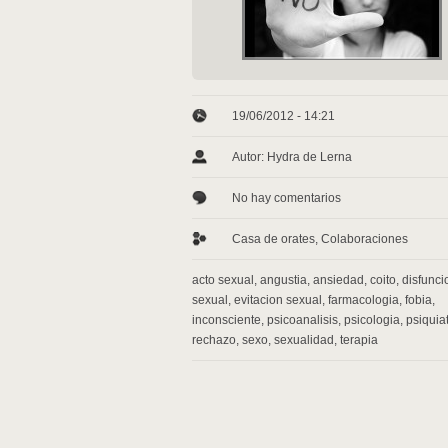
19/06/2012 - 14:21
Autor: Hydra de Lerna
No hay comentarios
Casa de orates
,
Colaboraciones
acto sexual
,
angustia
,
ansiedad
,
coito
,
disfunci
sexual
,
evitacion sexual
,
farmacologia
,
fobia
,
inconsciente
,
psicoanalisis
,
psicologia
,
psiquiat
rechazo
,
sexo
,
sexualidad
,
terapia