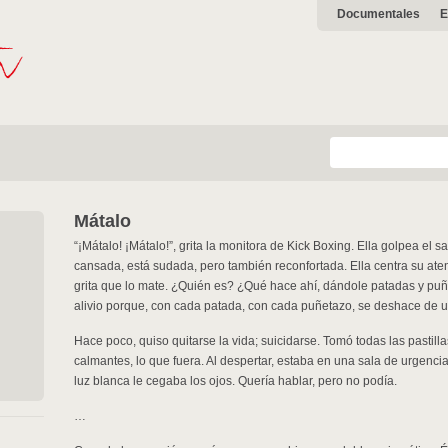
Documentales
E
Mátalo
“¡Mátalo! ¡Mátalo!”, grita la monitora de Kick Boxing. Ella golpea el
cansada, está sudada, pero también reconfortada. Ella centra su aten
grita que lo mate. ¿Quién es? ¿Qué hace ahí, dándole patadas y puñ
alivio porque, con cada patada, con cada puñetazo, se deshace de u
Hace poco, quiso quitarse la vida; suicidarse. Tomó todas las pastill
calmantes, lo que fuera. Al despertar, estaba en una sala de urgenc
luz blanca le cegaba los ojos. Quería hablar, pero no podía.
…