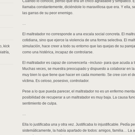
Cuando lo conoció, pensó que era un chico agradable y simpático. 
llamaba constantemente, diciéndole lo maravillosa que era. Y ella, s
las garras de su peor enemigo.
…
El maltratador no corresponde a una escala social concreta. El malt
cotidiana, sino que ejerce la violencia de una forma selectiva. El m
o
,
kick
simulación, hace creer a todo su entorno que las quejas de su pareja
iatría
,
como una histérica, incapaz de controlarse.
El maltratador es capaz de convencerla –incluso- para que acuda a t
Muchas veces, se muestra preocupado y dispuesto a colaborar en la 
muy bien lo que tiene que hacer en cada momento. Se cree con el d
víctima. Es celoso, posesivo, controlador.
Pese a lo que pueda parecer, el maltratador no es un enfermo menta
posibilidad de recuperar a un maltratador es muy baja. La causa fu
sentimiento de culpa.
…
Ella lo justificaba una y otra vez. Justificaba lo injustificable. Pedía p
sistemáticamente, la había apartado de todos: amigos, familia… La 