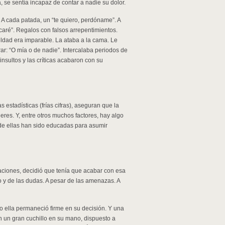
se sentía incapaz de contar a nadie su dolor.
 A cada patada, un “te quiero, perdóname”. A
ancaré”. Regalos con falsos arrepentimientos.
ldad era imparable. La ataba a la cama. Le
rar: “O mía o de nadie”. Intercalaba periodos de
insultos y las críticas acabaron con su
 estadísticas (frías cifras), aseguran que la
eres. Y, entre otros muchos factores, hay algo
de ellas han sido educadas para asumir
ciones, decidió que tenía que acabar con esa
o y de las dudas. A pesar de las amenazas. A
ro ella permaneció firme en su decisión. Y una
n un gran cuchillo en su mano, dispuesto a