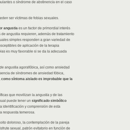
imulantes o síndrome de abstinencia en el caso
den ser víctimas de fobias sexuales.
or angustia
es un factor de primordial interés
is de angustia requieren, además de tratamiento
xuales simples responden a gran variedad de
sceptibles de aplicación de la terapia
bias es muy favorable si se da la adecuada
s de angustia agorafóbica, así como ansiedad
resencia de síndromes de ansiedad fóbica,
da como síntoma aislado es improbable que la
ficas que movilizan la angustia y de las
exual puede tener un
significado simbólico
a identificación y comprensión de esta
 la respuesta temerosa.
coito doloroso, la contemplación de la pareja
isfrute sexual, patrón evitatorio en función de