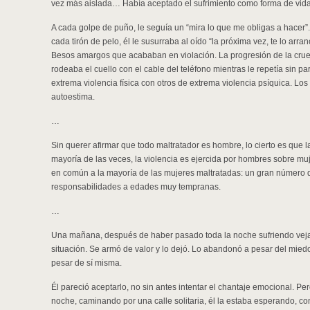
vez más aislada… Había aceptado el sufrimiento como forma de vida, 
A cada golpe de puño, le seguía un “mira lo que me obligas a hacer”.
cada tirón de pelo, él le susurraba al oído “la próxima vez, te lo arr
Besos amargos que acababan en violación. La progresión de la crue
rodeaba el cuello con el cable del teléfono mientras le repetía sin pa
extrema violencia física con otros de extrema violencia psíquica. Los 
autoestima.
…
Sin querer afirmar que todo maltratador es hombre, lo cierto es que las
mayoría de las veces, la violencia es ejercida por hombres sobre muj
en común a la mayoría de las mujeres maltratadas: un gran número 
responsabilidades a edades muy tempranas.
…
Una mañana, después de haber pasado toda la noche sufriendo veja
situación. Se armó de valor y lo dejó. Lo abandonó a pesar del mied
pesar de sí misma.
Él pareció aceptarlo, no sin antes intentar el chantaje emocional. Pe
noche, caminando por una calle solitaria, él la estaba esperando, co