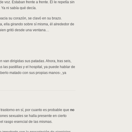
e voz. Estaban frente a frente. Él le repetía sin
. Ya ni sabía qué decía.
hacia su corazón, se clavó en su brazo.
, ella girando sobre sí misma, él alrededor de
Alguien gritó desde una ventana…
n van dirigidas sus patadas. Ahora, tras seis,
s las pastillas y el hospital, ya puede hablar de
s haberlo matado con sus propias manos-, ya
 trastorno en sí, por cuanto es probable que
no
ciones sexuales se halla presente en cierto
e el rasgo esencial de las mismas.