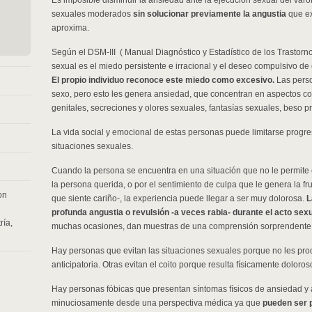
Es imposible disminuir la ansiedad ante la ejecución sexual del varó
sexuales moderados
sin solucionar previamente la angustia
que ex
aproxima.
Según el DSM-III ( Manual Diagnóstico y Estadístico de los Trastorno
sexual es el miedo persistente e irracional y el deseo compulsivo de
El propio individuo reconoce este miedo como excesivo.
Las perso
sexo, pero esto les genera ansiedad, que concentran en aspectos con
genitales, secreciones y olores sexuales, fantasías sexuales, beso pr
La vida social y emocional de estas personas puede limitarse progre
situaciones sexuales.
Cuando la persona se encuentra en una situación que no le permite e
la persona querida, o por el sentimiento de culpa que le genera la f
on
que siente cariño-, la experiencia puede llegar a ser muy dolorosa.
L
profunda angustia o revulsión -a veces rabia- durante el acto sexu
ría
,
muchas ocasiones, dan muestras de una comprensión sorprendente. Ot
Hay personas que evitan las situaciones sexuales porque no les pro
anticipatoria. Otras evitan el coito porque resulta físicamente doloro
Hay personas fóbicas que presentan síntomas físicos de ansiedad y 
minuciosamente desde una perspectiva médica ya que
pueden ser 