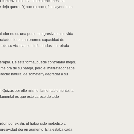
Él comenzó a colmarla de atenciones. La
e dejó querer. Y, poco a poco, fue cayendo en
ratador no es una persona agresiva en su vida
altratador tiene una enorme capacidad de
 –de su víctima- son infundadas. La retrata
erapia. De esta forma, puede controlarla mejor.
mejora de su pareja, pero el maltratador sabe
erecho natural de someter y degradar a su
l. Quizás por ello mismo, lamentablemente, la
ndamental es que éste carece de todo
erdón por existir. Él había sido metódico y,
agresividad iba en aumento. Ella estaba cada