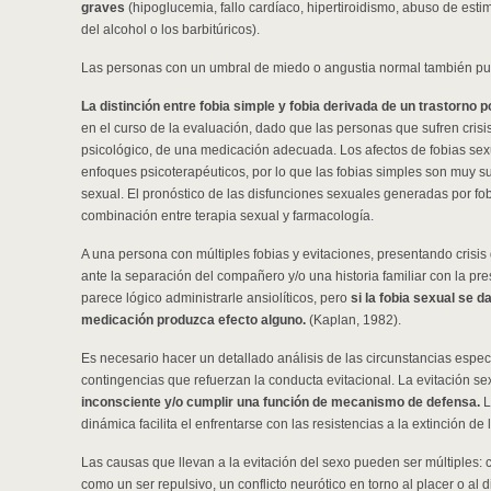
graves
(hipoglucemia, fallo cardíaco, hipertiroidismo, abuso de est
del alcohol o los barbitúricos).
Las personas con un umbral de miedo o angustia normal también pue
La distinción entre fobia simple y fobia derivada de un trastorno p
en el curso de la evaluación, dado que las personas que sufren cris
psicológico, de una medicación adecuada. Los afectos de fobias se
enfoques psicoterapéuticos, por lo que las fobias simples son muy su
sexual. El pronóstico de las disfunciones sexuales generadas por fo
combinación entre terapia sexual y farmacología.
A una persona con múltiples fobias y evitaciones, presentando crisi
ante la separación del compañero y/o una historia familiar con la p
parece lógico administrarle ansiolíticos, pero
si la fobia sexual se 
medicación produzca efecto alguno.
(Kaplan, 1982).
Es necesario hacer un detallado análisis de las circunstancias especí
contingencias que refuerzan la conducta evitacional. La evitación s
inconsciente y/o cumplir una función de mecanismo de defensa.
L
dinámica facilita el enfrentarse con las resistencias a la extinción de
Las causas que llevan a la evitación del sexo pueden ser múltiples: 
como un ser repulsivo, un conflicto neurótico en torno al placer o al d