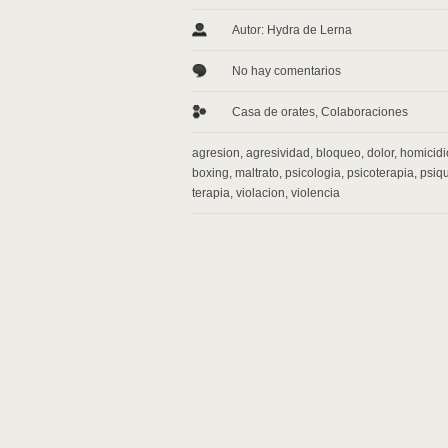
Autor: Hydra de Lerna
No hay comentarios
Casa de orates
,
Colaboraciones
agresion
,
agresividad
,
bloqueo
,
dolor
,
homicidi
boxing
,
maltrato
,
psicologia
,
psicoterapia
,
psiqu
terapia
,
violacion
,
violencia