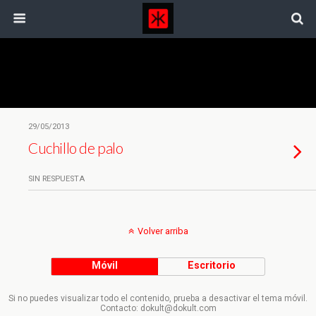
Etiquetas › Homosexual
29/05/2013
Cuchillo de palo
SIN RESPUESTA
Volver arriba
Móvil
Escritorio
Si no puedes visualizar todo el contenido, prueba a desactivar el tema móvil.
Contacto: dokult@dokult.com