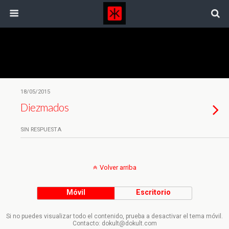
Etiquetas › Impuestos
18/05/2015
Diezmados
SIN RESPUESTA
Volver arriba
Móvil
Escritorio
Si no puedes visualizar todo el contenido, prueba a desactivar el tema móvil.
Contacto: dokult@dokult.com