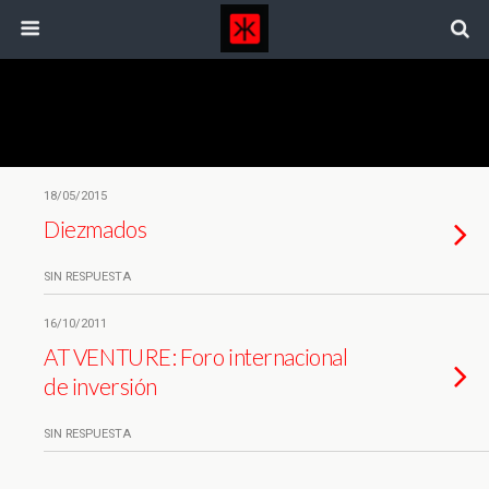
Etiquetas › Pymes
18/05/2015
Diezmados
SIN RESPUESTA
16/10/2011
AT VENTURE: Foro internacional
de inversión
SIN RESPUESTA