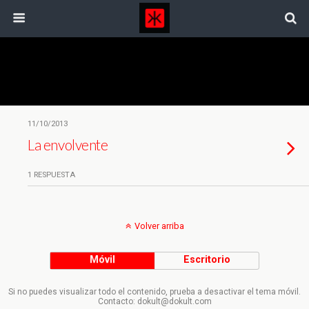
Etiquetas › Marie Monique Robin
11/10/2013
La envolvente
1 RESPUESTA
Volver arriba
Móvil
Escritorio
Si no puedes visualizar todo el contenido, prueba a desactivar el tema móvil.
Contacto: dokult@dokult.com