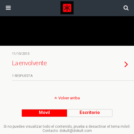
Etiquetas › Transgenicos
11/10/2013
La envolvente
1 RESPUESTA
Volver arriba
Móvil
Escritorio
Si no puedes visualizar todo el contenido, prueba a desactivar el tema móvil.
Contacto: dokult@dokult.com