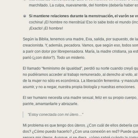
marchitado. La culpa, nuevamente, del hombre (debería haber es
Si mantiene relaciones durante la menstruación, el varón se vu
cochina! ¡El hombre no menstrúa! Eso lo sabe todo el mundo (inc
¡Exacto! ¡El hombre!
Según la Biblia, tenemos una madre, Eva, salida, por supuesto, de l
creacionista. Y, además, pecadora. Vamos, que según eso, todos s
a parir con dolor por librepensadora. María, la madre cristiana, ya esta
parió (¿con dolor?). Todo un misterio.
El llamado “feminismo de igualdad”, perdió su norte cuando creyó qu
no pudiéramos acceder al trabajo remunerado, al derecho al voto, a
de la mujer no sólo es económica. La liberación femenina -y masculin
asumir, y no a negar, nuestra propia biología y nuestras emociones.
El ser humano necesita una madre sexual, feliz en su propio cuerpo, y
parirle, amamantarle y abrazarle.
“Estoy conectada con mi útero…”
Mi problema es que tengo dos úteros. ¿Con cuál de ellos debería 
dos? ¿Cómo puedo hacerlo? ¿Con una conexión en red? Puede que 
separa mis úteros. Aunque, si se diera, ¿cómo sabré cuándo la comu