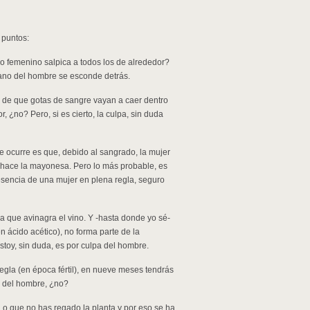
 puntos:
o femenino salpica a todos los de alrededor?
 mano del hombre se esconde detrás.
 de que gotas de sangre vayan a caer dentro
r, ¿no? Pero, si es cierto, la culpa, sin duda
e ocurre es que, debido al sangrado, la mujer
ue hace la mayonesa. Pero lo más probable, es
 presencia de una mujer en plena regla, seguro
a que avinagra el vino. Y -hasta donde yo sé-
en ácido acético), no forma parte de la
stoy, sin duda, es por culpa del hombre.
regla (en época fértil), en nueve meses tendrás
pa del hombre, ¿no?
, o que no has regado la planta y por eso se ha