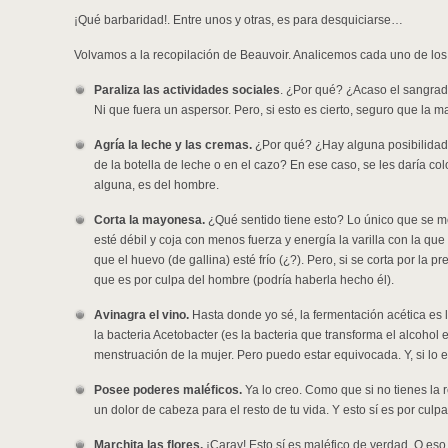
¡Qué barbaridad!. Entre unos y otras, es para desquiciarse…
Volvamos a la recopilación de Beauvoir. Analicemos cada uno de los
Paraliza las actividades sociales
. ¿Por qué? ¿Acaso el sangrad
Ni que fuera un aspersor. Pero, si esto es cierto, seguro que la
Agría la leche y las cremas.
¿Por qué? ¿Hay alguna posibilidad
de la botella de leche o en el cazo? En ese caso, se les daría colo
alguna, es del hombre.
Corta la mayonesa.
¿Qué sentido tiene esto? Lo único que se m
esté débil y coja con menos fuerza y energía la varilla con la q
que el huevo (de gallina) esté frío (¿?). Pero, si se corta por la
que es por culpa del hombre (podría haberla hecho él).
Avinagra el vino.
Hasta donde yo sé, la fermentación acética es l
la bacteria Acetobacter (es la bacteria que transforma el alcohol 
menstruación de la mujer. Pero puedo estar equivocada. Y, si lo e
Posee poderes maléficos.
Ya lo creo. Como que si no tienes la 
un dolor de cabeza para el resto de tu vida. Y esto sí es por cul
Marchita las flores.
¡Caray! Esto sí es maléfico de verdad. O eso