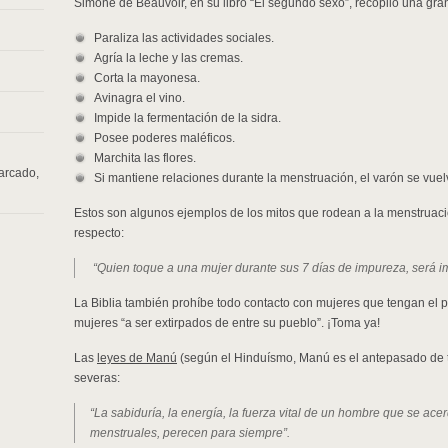
Simone de Beauvoir, en su libro “El segundo sexo”, recopiló una gran
Paraliza las actividades sociales.
Agría la leche y las cremas.
Corta la mayonesa.
Avinagra el vino.
Impide la fermentación de la sidra.
Posee poderes maléficos.
Marchita las flores.
iarcado
,
Si mantiene relaciones durante la menstruación, el varón se vuelv
Estos son algunos ejemplos de los mitos que rodean a la menstruac
respecto:
“Quien toque a una mujer durante sus 7 días de impureza, será i
La Biblia también prohíbe todo contacto con mujeres que tengan el 
mujeres “a ser extirpados de entre su pueblo”. ¡Toma ya!
Las
leyes de Manú
(según el Hinduísmo, Manú es el antepasado de
severas:
“La sabiduría, la energía, la fuerza vital de un hombre que se ac
menstruales, perecen para siempre”.