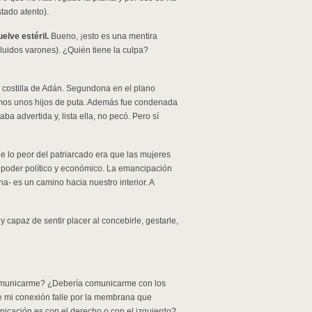
tado atento).
elve estéril.
Bueno, ¡esto es una mentira
luidos varones). ¿Quién tiene la culpa?
a costilla de Adán. Segundona en el plano
omos unos hijos de puta. Además fue condenada
ba advertida y, lista ella, no pecó. Pero sí
e lo peor del patriarcado era que las mujeres
l poder político y económico. La emancipación
a- es un camino hacia nuestro interior. A
 capaz de sentir placer al concebirle, gestarle,
comunicarme? ¿Debería comunicarme con los
mi conexión falle por la membrana que
nicación es con el derecho o con el izquierdo?