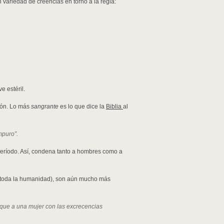
 variedad de creencias en torno a la regla:
e estéril.
ión. Lo más
sangrante
es lo que dice la
Biblia
al
mpuro”.
período. Así, condena tanto a hombres como a
 toda la humanidad), son aún mucho más
erque a una mujer con las excrecencias