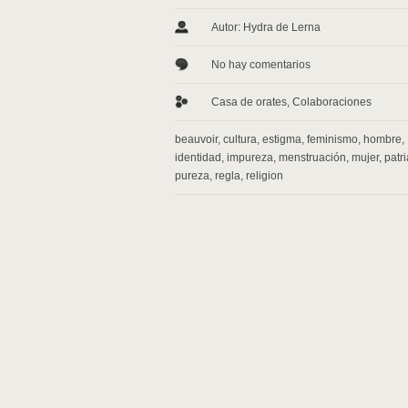
Autor: Hydra de Lerna
No hay comentarios
Casa de orates
,
Colaboraciones
beauvoir
,
cultura
,
estigma
,
feminismo
,
hombre
,
identidad
,
impureza
,
menstruación
,
mujer
,
patr
pureza
,
regla
,
religion