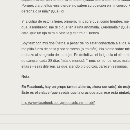
Porque, claro, ellos -mis úteros- no saben su posición en mi cuerpo.
derecha o la mía? ¡Qué lío!
Y la culpa de esto la tiene, primero, mi padre que, como hombre, me
que, asombrado, me dijo que tenía una anomalía. ¿Anomalía? ¡Qué c
cara, que un ojo mira a Sevilla y el otro a Cuenca.
Soy feliz con mis dos úteros, a pesar de no estar conectada a ellos
me pilla fuera de casa y por sorpresa (a traición). No siento sobre m
rechazo al sangrado de la mujer. En definitiva, ni la Iglesia ni el h
de sangrar cada 28 días (más o menos). Y mucho menos, unas mujer
ellas sí- esas diferencias que, siendo biológicas, parecen estigmas.
Nota:
En Facebook, hay un grupo (antes abierto, ahora cerrado), de mu
Éste es el enlace (que sepáis que la cruz que aparece está pinta
http://www.facebook.com/groups/elcaminorubi/