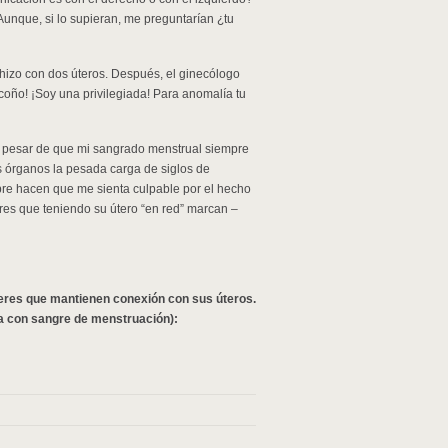
 Aunque, si lo supieran, me preguntarían ¿tu
 hizo con dos úteros. Después, el ginecólogo
oño! ¡Soy una privilegiada! Para anomalía tu
. A pesar de que mi sangrado menstrual siempre
is órganos la pesada carga de siglos de
ombre hacen que me sienta culpable por el hecho
es que teniendo su útero “en red” marcan –
jeres que mantienen conexión con sus úteros.
da con sangre de menstruación):