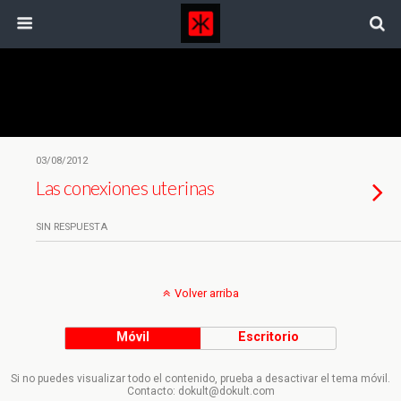
Etiquetas › Regla
03/08/2012
Las conexiones uterinas
SIN RESPUESTA
Volver arriba
Móvil
Escritorio
Si no puedes visualizar todo el contenido, prueba a desactivar el tema móvil.
Contacto: dokult@dokult.com