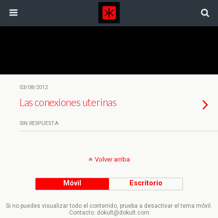
Etiquetas › Patriarcado
03/08/2012
Las conexiones uterinas
SIN RESPUESTA
Volver arriba
Móvil
Escritorio
Si no puedes visualizar todo el contenido, prueba a desactivar el tema móvil.
Contacto: dokult@dokult.com