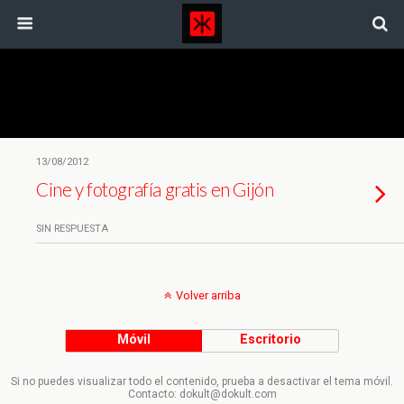
Etiquetas › My Reincarnation
13/08/2012
Cine y fotografía gratis en Gijón
SIN RESPUESTA
Volver arriba
Móvil
Escritorio
Si no puedes visualizar todo el contenido, prueba a desactivar el tema móvil.
Contacto: dokult@dokult.com