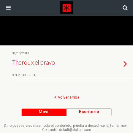
Etiquetas › Observación Participante
31/10/2011
Theroux el bravo
SIN RESPUESTA
Volver arriba
Móvil
Escritorio
Si no puedes visualizar todo el contenido, prueba a desactivar el tema móvil.
Contacto: dokult@dokult.com