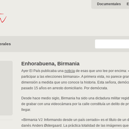
Documentales
E
erales
Enhorabuena, Birmania
Ayer El País publicaba una
noticia
de esas que uno lee por encima: 
participar a las elecciones birmanas». A primera vista, no parece gr
dimensión a medida que uno conoce la historia. Esta señora, demócra
pasado 15 años en arresto domiciliario. Por demócrata.
Desde hace medio siglo, Birmania ha sido una dictadura militar regi
de grabar con una videocámara por la calle constituía un delito de 
llegar.
«Birmania VJ: Informando desde un país cerrado» es el título de un 
danés Anders Østergaard. La práctica totalidad de las imágenes que l