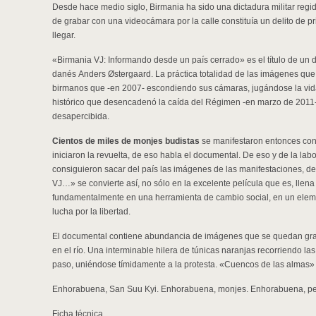
Desde hace medio siglo, Birmania ha sido una dictadura militar regi
de grabar con una videocámara por la calle constituía un delito de 
llegar.
«Birmania VJ: Informando desde un país cerrado» es el título de un 
danés Anders Østergaard. La práctica totalidad de las imágenes que l
birmanos que -en 2007- escondiendo sus cámaras, jugándose la vid
histórico que desencadenó la caída del Régimen -en marzo de 2011- y 
desapercibida.
Cientos de miles de monjes budistas
se manifestaron entonces con
iniciaron la revuelta, de eso habla el documental. De eso y de la la
consiguieron sacar del país las imágenes de las manifestaciones, de 
VJ…» se convierte así, no sólo en la excelente película que es, llena
fundamentalmente en una herramienta de cambio social, en un eleme
lucha por la libertad.
El documental contiene abundancia de imágenes que se quedan grab
en el río. Una interminable hilera de túnicas naranjas recorriendo la
paso, uniéndose tímidamente a la protesta. «Cuencos de las almas
Enhorabuena, San Suu Kyi. Enhorabuena, monjes. Enhorabuena, per
Ficha técnica