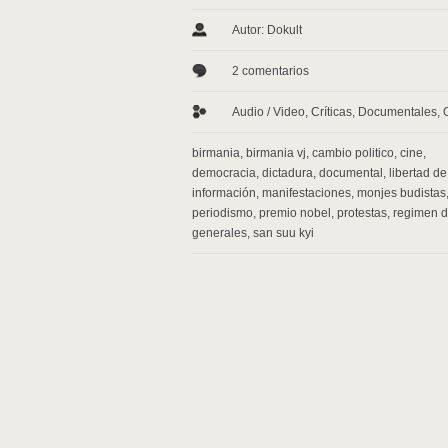
Autor: Dokult
2 comentarios
Audio / Video
,
Críticas
,
Documentales
,
birmania
,
birmania vj
,
cambio politico
,
cine
,
democracia
,
dictadura
,
documental
,
libertad de
información
,
manifestaciones
,
monjes budistas
periodismo
,
premio nobel
,
protestas
,
regimen d
generales
,
san suu kyi