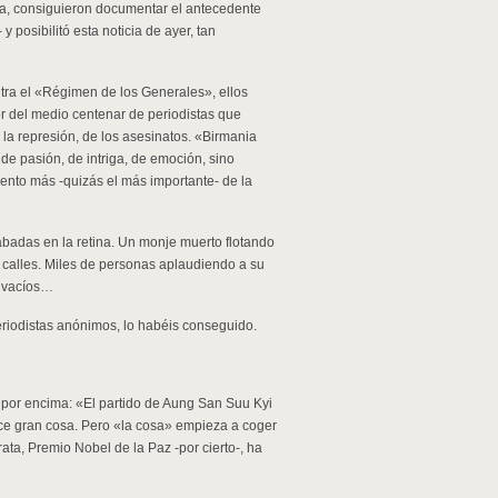
a, consiguieron documentar el antecedente
posibilitó esta noticia de ayer, tan
tra el «Régimen de los Generales», ellos
bor del medio centenar de periodistas que
la represión, de los asesinatos. «Birmania
 de pasión, de intriga, de emoción, sino
nto más -quizás el más importante- de la
adas en la retina. Un monje muerto flotando
s calles. Miles de personas aplaudiendo a su
» vacíos…
iodistas anónimos, lo habéis conseguido.
por encima: «El partido de Aung San Suu Kyi
rece gran cosa. Pero «la cosa» empieza a coger
ta, Premio Nobel de la Paz -por cierto-, ha