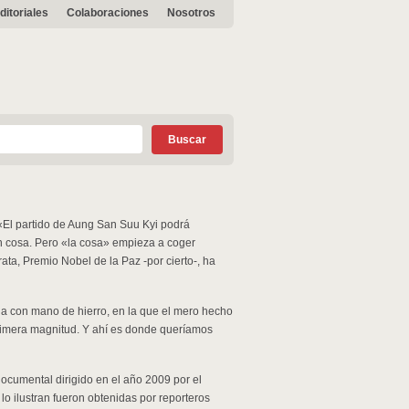
ditoriales
Colaboraciones
Nosotros
«El partido de Aung San Suu Kyi podrá
an cosa. Pero «la cosa» empieza a coger
ta, Premio Nobel de la Paz -por cierto-, ha
da con mano de hierro, en la que el mero hecho
primera magnitud. Y ahí es donde queríamos
documental dirigido en el año 2009 por el
o ilustran fueron obtenidas por reporteros