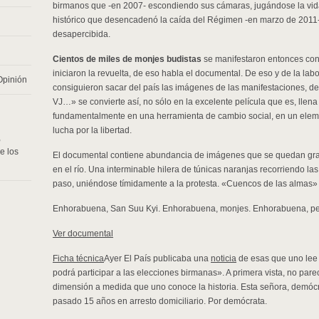
birmanos que -en 2007- escondiendo sus cámaras, jugándose la vid
histórico que desencadenó la caída del Régimen -en marzo de 2011- y 
desapercibida.
Cientos de miles de monjes budistas
se manifestaron entonces con
iniciaron la revuelta, de eso habla el documental. De eso y de la la
Opinión
consiguieron sacar del país las imágenes de las manifestaciones, de 
VJ…» se convierte así, no sólo en la excelente película que es, llena
fundamentalmente en una herramienta de cambio social, en un eleme
lucha por la libertad.
,
e los
El documental contiene abundancia de imágenes que se quedan grab
en el río. Una interminable hilera de túnicas naranjas recorriendo la
paso, uniéndose tímidamente a la protesta. «Cuencos de las almas
Enhorabuena, San Suu Kyi. Enhorabuena, monjes. Enhorabuena, per
Ver documental
Ficha técnica
Ayer El País publicaba una
noticia
de esas que uno lee 
podrá participar a las elecciones birmanas». A primera vista, no pa
dimensión a medida que uno conoce la historia. Esta señora, demócra
pasado 15 años en arresto domiciliario. Por demócrata.