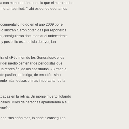
da con mano de hierro, en la que el mero hecho
primera magnitud. Y ahí es donde queríamos
documental dirigido en el año 2009 por el
o ilustran fueron obtenidas por reporteros
a, consiguieron documentar el antecedente
posibilitó esta noticia de ayer, tan
tra el «Régimen de los Generales», ellos
bor del medio centenar de periodistas que
la represión, de los asesinatos. «Birmania
 de pasión, de intriga, de emoción, sino
nto más -quizás el más importante- de la
adas en la retina. Un monje muerto flotando
s calles. Miles de personas aplaudiendo a su
» vacíos…
iodistas anónimos, lo habéis conseguido.