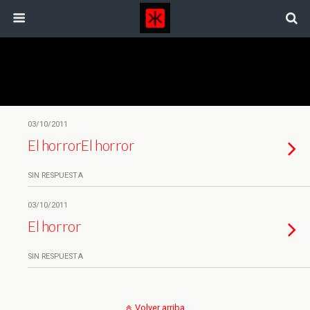
Etiquetas › Sádicos
03/10/2011
El horror
El horror
SIN RESPUESTA
03/10/2011
El horror
SIN RESPUESTA
Volver arriba