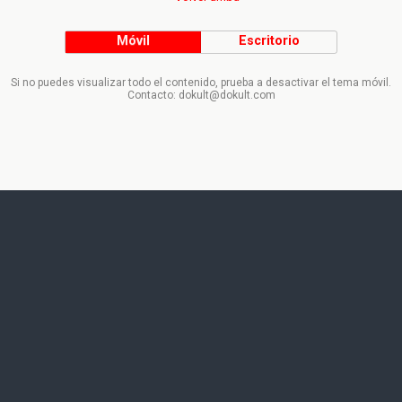
Móvil
Escritorio
Si no puedes visualizar todo el contenido, prueba a desactivar el tema móvil.
Contacto: dokult@dokult.com