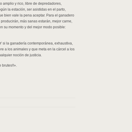
o amplio y rico, libre de depredadores,
ún la estación, ser asistidas en el parto,
e bien vale la pena aceptar. Para el ganadero
e producirán, más sanas estarán, mejor carne,
n su momento y del mejor modo posible:
. Y si la ganadería contemporánea, exhaustiva,
bere a los animales y que meta en la cárcel a los
lquier noción de justicia.
 brutes!!».