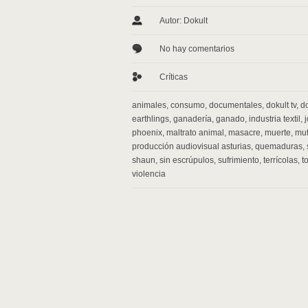
Autor: Dokult
No hay comentarios
Críticas
animales
,
consumo
,
documentales
,
dokult tv
,
d
earthlings
,
ganadería
,
ganado
,
industria textil
,
phoenix
,
maltrato animal
,
masacre
,
muerte
,
mut
producción audiovisual asturias
,
quemaduras
,
shaun
,
sin escrúpulos
,
sufrimiento
,
terrícolas
,
t
violencia