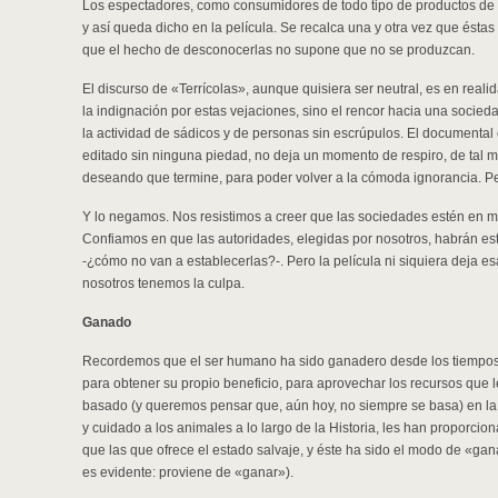
Los espectadores, como consumidores de todo tipo de productos de o
y así queda dicho en la película. Se recalca una y otra vez que éstas 
que el hecho de desconocerlas no supone que no se produzcan.
El discurso de «Terrícolas», aunque quisiera ser neutral, es en real
la indignación por estas vejaciones, sino el rencor hacia una socie
la actividad de sádicos y de personas sin escrúpulos. El documental
editado sin ninguna piedad, no deja un momento de respiro, de tal 
deseando que termine, para poder volver a la cómoda ignorancia. P
Y lo negamos. Nos resistimos a creer que las sociedades estén en m
Confiamos en que las autoridades, elegidas por nosotros, habrán es
-¿cómo no van a establecerlas?-. Pero la película ni siquiera deja es
nosotros tenemos la culpa.
Ganado
Recordemos que el ser humano ha sido ganadero desde los tiempos 
para obtener su propio beneficio, para aprovechar los recursos que l
basado (y queremos pensar que, aún hoy, no siempre se basa) en la
y cuidado a los animales a lo largo de la Historia, les han proporc
que las que ofrece el estado salvaje, y éste ha sido el modo de «ga
es evidente: proviene de «ganar»).