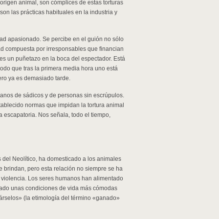
rigen animal, son cómplices de estas torturas
son las prácticas habituales en la industria y
idad apasionado. Se percibe en el guión no sólo
dad compuesta por irresponsables que financian
 es un puñetazo en la boca del espectador. Está
modo que tras la primera media hora uno está
ero ya es demasiado tarde.
anos de sádicos y de personas sin escrúpulos.
tablecido normas que impidan la tortura animal
a escapatoria. Nos señala, todo el tiempo,
del Neolítico, ha domesticado a los animales
e brindan, pero esta relación no siempre se ha
 violencia. Los seres humanos han alimentado
ionado unas condiciones de vida más cómodas
nárselos» (la etimología del término «ganado»