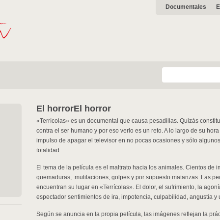
Documentales
E
El horror
El horror
«Terrícolas» es un documental que causa pesadillas. Quizás constitu
contra el ser humano y por eso verlo es un reto. A lo largo de su hora
impulso de apagar el televisor en no pocas ocasiones y sólo algunos
totalidad.
El tema de la película es el maltrato hacia los animales. Cientos de
quemaduras, mutilaciones, golpes y por supuesto matanzas. Las pe
encuentran su lugar en «Terrícolas». El dolor, el sufrimiento, la ago
espectador sentimientos de ira, impotencia, culpabilidad, angustia y 
Según se anuncia en la propia película, las imágenes reflejan la práct