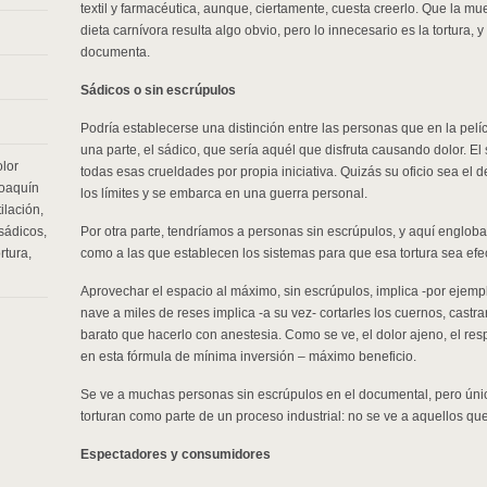
textil y farmacéutica, aunque, ciertamente, cuesta creerlo. Que la m
dieta carnívora resulta algo obvio, pero lo innecesario es la tortura,
documenta.
Sádicos o sin escrúpulos
Podría establecerse una distinción entre las personas que en la pelíc
una parte, el sádico, que sería aquél que disfruta causando dolor. E
olor
todas esas crueldades por propia iniciativa. Quizás su oficio sea el 
joaquín
los límites y se embarca en una guerra personal.
ilación
,
sádicos
,
Por otra parte, tendríamos a personas sin escrúpulos, y aquí engloba
ortura
,
como a las que establecen los sistemas para que esa tortura sea efec
Aprovechar el espacio al máximo, sin escrúpulos, implica -por ejemp
nave a miles de reses implica -a su vez- cortarles los cuernos, castr
barato que hacerlo con anestesia. Como se ve, el dolor ajeno, el res
en esta fórmula de mínima inversión – máximo beneficio.
Se ve a muchas personas sin escrúpulos en el documental, pero úni
torturan como parte de un proceso industrial: no se ve a aquellos que
Espectadores y consumidores