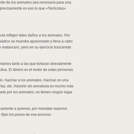
uerte de los animales sea necesaria para una
 y precisamente es eso lo que «Terrícolas»
ula infligen tales daños a los animales. Por
l sádico se muestra apasionado y lleva a cabo
de matancero, pero en su ejercicio trasciende
ríamos tanto a las que torturan directamente
tiva. El dinero es el motor de estas personas.
lo- hacinar a los animales. Hacinar en una
arlas, etc. Hacerlo sin anestesia es mucho más
peto por los animales, no tienen ningún lugar
camente a quienes, por mandato superior,
 fijan los pasos de ese proceso.