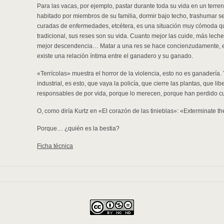
Para las vacas, por ejemplo, pastar durante toda su vida en un terren
habitado por miembros de su familia, dormir bajo techo, trashumar seg
curadas de enfermedades, etcétera, es una situación muy cómoda qu
tradicional, sus reses son su vida. Cuanto mejor las cuide, más lech
mejor descendencia… Matar a una res se hace concienzudamente, e
existe una relación íntima entre el ganadero y su ganado.
«Terrícolas» muestra el horror de la violencia, esto no es ganadería
industrial, es esto, que vaya la policía, que cierre las plantas, que li
responsables de por vida, porque lo merecen, porque han perdido cua
O, como diría Kurtz en «El corazón de las tinieblas»: «Exterminate the
Porque… ¿quién es la bestia?
Ficha técnica