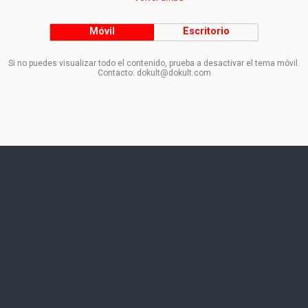
Móvil
Escritorio
Si no puedes visualizar todo el contenido, prueba a desactivar el tema móvil.
Contacto: dokult@dokult.com