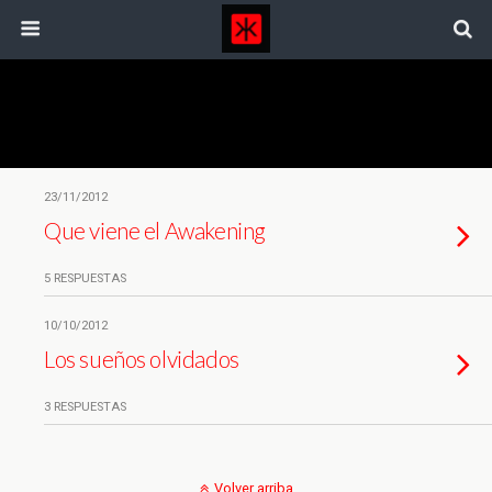
Etiquetas › Ser Humano
23/11/2012
Que viene el Awakening
5 RESPUESTAS
10/10/2012
Los sueños olvidados
3 RESPUESTAS
Volver arriba