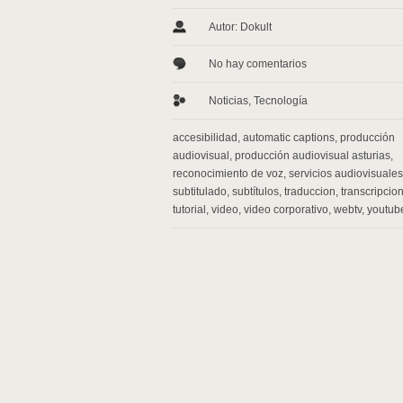
Autor: Dokult
No hay comentarios
Noticias
,
Tecnología
accesibilidad
,
automatic captions
,
producción
audiovisual
,
producción audiovisual asturias
,
reconocimiento de voz
,
servicios audiovisuales
subtitulado
,
subtítulos
,
traduccion
,
transcripcio
tutorial
,
video
,
video corporativo
,
webtv
,
youtub