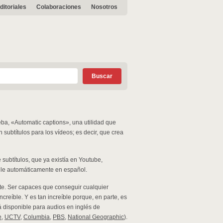
ditoriales
Colaboraciones
Nosotros
ba, «Automatic captions», una utilidad que
 subtítulos para los vídeos; es decir, que crea
subtítulos, que ya existía en Youtube,
ule automáticamente en español.
e. Ser capaces que conseguir cualquier
reíble. Y es tan increíble porque, en parte, es
á disponible para audios en inglés de
e
,
UCTV
,
Columbia
,
PBS
,
National Geographic
).