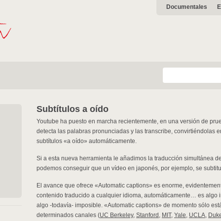
Documentales
E
Subtítulos a oído
Youtube ha puesto en marcha recientemente, en una versión de prue
detecta las palabras pronunciadas y las transcribe, convirtiéndolas en
subtítulos «a oído» automáticamente.
Si a esta nueva herramienta le añadimos la traducción simultánea de 
podemos conseguir que un vídeo en japonés, por ejemplo, se subtit
El avance que ofrece «Automatic captions» es enorme, evidentement
contenido traducido a cualquier idioma, automáticamente… es algo inc
algo -todavía- imposible. «Automatic captions» de momento sólo est
determinados canales (
UC Berkeley
,
Stanford
,
MIT
,
Yale
,
UCLA
,
Duk