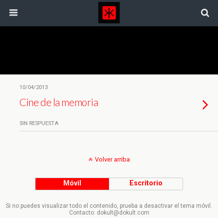
Etiquetas › Tristan Ulloa
10/04/2013
Cine de la memoria
SIN RESPUESTA
Volver arriba
Móvil
Escritorio
Si no puedes visualizar todo el contenido, prueba a desactivar el tema móvil.
Contacto: dokult@dokult.com