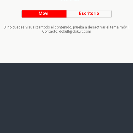
Móvil
Escritorio
Si no puedes visualizar todo el contenido, prueba a desactivar el tema móvil.
Contacto: dokult@dokult.com