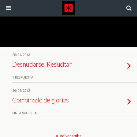
Etiquetas › Wim Wenders
25/01/2013
Desnudarse. Resucitar
1 RESPUESTA
26/04/2012
Combinado de glorias
SIN RESPUESTA
Volver arriba