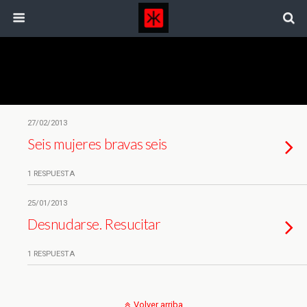
Etiquetas › Baile
27/02/2013
Seis mujeres bravas seis
1 RESPUESTA
25/01/2013
Desnudarse. Resucitar
1 RESPUESTA
Volver arriba