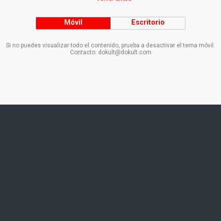
Móvil
Escritorio
Si no puedes visualizar todo el contenido, prueba a desactivar el tema móvil.
Contacto: dokult@dokult.com