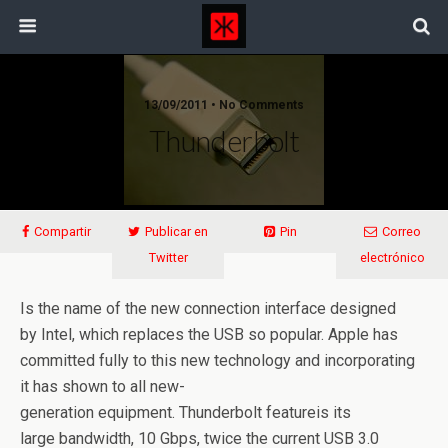
13/09/2011 • No Comments
Thunderbolt
Compartir
Publicar en
Pin
Correo
Twitter
electrónico
Is the name of the new connection interface designed
by Intel, which replaces the USB so popular. Apple has
committed fully to this new technology and incorporating
it has shown to all new-
generation equipment. Thunderbolt featureis its
large bandwidth, 10 Gbps, twice the current USB 3.0