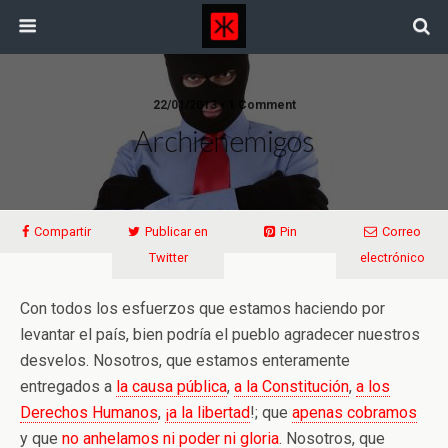
22/01/2013 • 1 Comment
Archienemigos
Compartir
Publicar en
Pin
Correo
Twitter
electrónico
Con todos los esfuerzos que estamos haciendo por
levantar el país, bien podría el pueblo agradecer nuestros
desvelos. Nosotros, que estamos enteramente
entregados a
la causa pública
,
a la Constitución
,
a los
Derechos Humanos
,
¡a la libertad
!; que
apenas cobramos
y que
no anhelamos ni poder ni gloria
. Nosotros, que