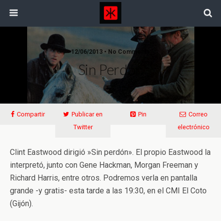
12/06/2013 • No Comments
Sin Perdón
Compartir
Publicar en
Pin
Correo
Twitter
electrónico
Clint Eastwood dirigió »Sin perdón». El propio Eastwood la
interpretó, junto con Gene Hackman, Morgan Freeman y
Richard Harris, entre otros. Podremos verla en pantalla
grande -y gratis- esta tarde a las 19:30, en el CMI El Coto
(Gijón).