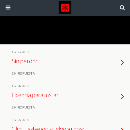
Etiquetas › Clint Eastwood
12/06/2013
Sin perdón
SIN RESPUESTA
10/04/2013
Licencia para matar
SIN RESPUESTA
06/03/2013
Clint Eastwood vuelve a robar