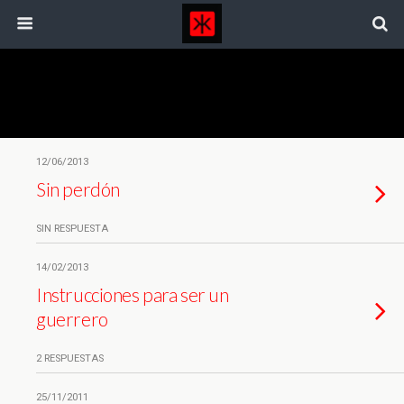
Etiquetas › Honor
12/06/2013
Sin perdón
SIN RESPUESTA
14/02/2013
Instrucciones para ser un
guerrero
2 RESPUESTAS
25/11/2011