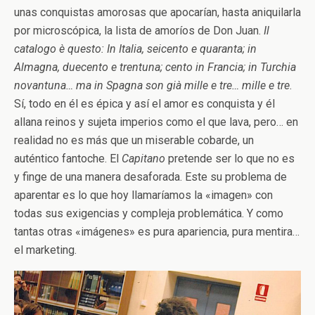
unas conquistas amorosas que apocarían, hasta aniquilarla
por microscópica, la lista de amoríos de Don Juan.
Il
catalogo è questo: In Italia, seicento e quaranta; in
Almagna, duecento e trentuna; cento in Francia; in
Turchia
novantuna… ma in Spagna son già mille e tre… mille e tre
.
Sí, todo en él es épica y así el amor es conquista y él
allana reinos y sujeta imperios como el que lava, pero… en
realidad no es más que un miserable cobarde, un
auténtico fantoche. El
Capitano
pretende ser lo que no es
y finge de una manera desaforada. Este su problema de
aparentar es lo que hoy llamaríamos la «imagen» con
todas sus exigencias y compleja problemática. Y como
tantas otras «imágenes» es pura apariencia, pura mentira…
el marketing.