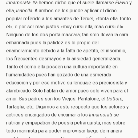
Innamorata
. Ya hemos dicho que él suele llamarse
Flavio
y
ella,
Isabella
. A ambos se les puede aplicar el dicho
popular referido a los amantes de Teruel, «tonta ella, tonto
él», o por ser más justos «muy cursi ella, más cursi él».
Ninguno de los dos porta máscara; tan sólo llevan la cara
enharinada pues la palidez es lo propio del
enamoramiento debido a la falta de apetito, el insomnio,
los frecuentes desmayos y la ansiedad generalizada.
Tanto él como ella poseen una cultura importante en
humanidades pues han gozado de una esmerada
educación y por ese motivo su lenguaje es preciosista y
alambicado. Sólo hablan de amor pues sólo viven para el
amor. Sus padres son los Viejos: Pantalone, el
Dottore
,
Tartaglia, etc. Digamos a este respecto que los actores y
actrices encargados de encarnar a los
Innamorati
se
nutrían y empapaban de poesía petrarquista, mas sobre
todo marinista para poder improvisar luego de manera