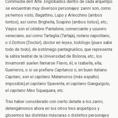
Commedia dell´Arte. Englobados dentro de cada arquetipo
se encuentran muy diversos personajes: z
anni
son, como
ya hemos visto, Bagattino, Lupo y Arlecchino (ambos
tontos), así como Brighella, Scapino (ambos listos), etc.;
Viejos son el célebre Pantalone, comerciante y usurero
veneciano, así como Tartaglia (Tartaja), notario napolitano,
o il
Dottore
(Doctor), doctor en leyes,
todólogo
(pues sabe
todo de todo), de estómago pantagruélico, que representa
la sátira teatral de la Universidad de Bolonia, etc.; los
Innamorati
suelen llamarse Flavio, él, e Isabella, ella;
Guerreros, o si se prefiere
Capitanos
o, en buen italiano
Capitani
, son el
capitano
Matamoros (más español,
imposible),el
capitano
Spaventa, el
capitano
Giangurgolo,
el
capitano
Meo Squaquara, etc.
Tras haber considerado con cierto detalle a los
zanni
,
detengámonos ahora en los otros tres arquetipos y
glosemos las distintas máscaras o distintos personajes