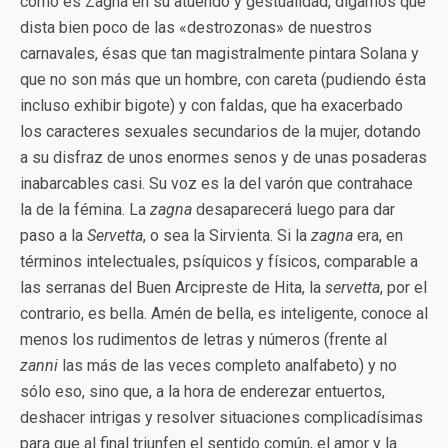
cómo es Zagna en su atuendo y gestualidad, digamos que
dista bien poco de las «destrozonas» de nuestros
carnavales, ésas que tan magistralmente pintara Solana y
que no son más que un hombre, con careta (pudiendo ésta
incluso exhibir bigote) y con faldas, que ha exacerbado
los caracteres sexuales secundarios de la mujer, dotando
a su disfraz de unos enormes senos y de unas posaderas
inabarcables casi. Su voz es la del varón que contrahace
la de la fémina. La
zagna
desaparecerá luego para dar
paso a la
Servetta
, o sea la Sirvienta. Si la
zagna
era, en
términos intelectuales, psíquicos y físicos, comparable a
las serranas del Buen Arcipreste de Hita, la
servetta
, por el
contrario, es bella. Amén de bella, es inteligente, conoce al
menos los rudimentos de letras y números (frente al
zanni
las más de las veces completo analfabeto) y no
sólo eso, sino que, a la hora de enderezar entuertos,
deshacer intrigas y resolver situaciones complicadísimas
para que al final triunfen el sentido común, el amor y la