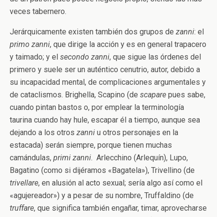
veces tabernero.
Jerárquicamente existen también dos grupos de
zanni
: el
primo zanni
, que dirige la acción y es en general trapacero
y taimado; y el
secondo zanni
, que sigue las órdenes del
primero y suele ser un auténtico cenutrio, autor, debido a
su incapacidad mental, de complicaciones argumentales y
de cataclismos. Brighella, Scapino (de
scapare
pues sabe,
cuando pintan bastos o, por emplear la terminología
taurina cuando hay hule, escapar él a tiempo, aunque sea
dejando a los otros
zanni
u otros personajes en la
estacada) serán siempre, porque tienen muchas
camándulas,
primi zanni
. Arlecchino (Arlequín), Lupo,
Bagatino (como si dijéramos «Bagatela»), Trivellino (de
trivellare
, en alusión al acto sexual; sería algo así como el
«agujereador») y a pesar de su nombre, Truffaldino (de
truffare
, que significa también engañar, timar, aprovecharse