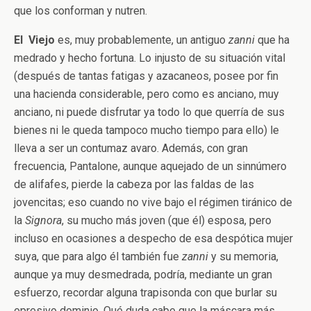
que los conforman y nutren.
El Viejo
es, muy probablemente, un antiguo
zanni
que ha
medrado y hecho fortuna. Lo injusto de su situación vital
(después de tantas fatigas y azacaneos, posee por fin
una hacienda considerable, pero como es anciano, muy
anciano, ni puede disfrutar ya todo lo que querría de sus
bienes ni le queda tampoco mucho tiempo para ello) le
lleva a ser un contumaz avaro. Además, con gran
frecuencia, Pantalone, aunque aquejado de un sinnúmero
de alifafes, pierde la cabeza por las faldas de las
jovencitas; eso cuando no vive bajo el régimen tiránico de
la
Signora
, su mucho más joven (que él) esposa, pero
incluso en ocasiones a despecho de esa despótica mujer
suya, que para algo él también fue
zanni
y su memoria,
aunque ya muy desmedrada, podría, mediante un gran
esfuerzo, recordar alguna trapisonda con que burlar su
opresivo dominio. Qué duda cabe que la máscara más