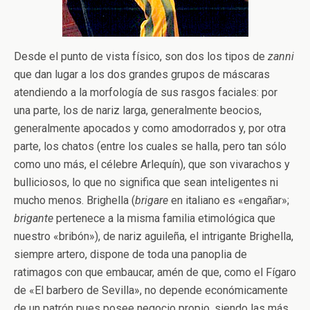
Desde el punto de vista físico, son dos los tipos de
zanni
que dan lugar a los dos grandes grupos de máscaras
atendiendo a la morfología de sus rasgos faciales: por
una parte, los de nariz larga, generalmente beocios,
generalmente apocados y como amodorrados y, por otra
parte, los chatos (entre los cuales se halla, pero tan sólo
como uno más, el célebre Arlequín), que son vivarachos y
bulliciosos, lo que no significa que sean inteligentes ni
mucho menos. Brighella (
brigare
en italiano es «engañar»;
brigante
pertenece a la misma familia etimológica que
nuestro «bribón»), de nariz aguileña, el intrigante Brighella,
siempre artero, dispone de toda una panoplia de
ratimagos con que embaucar, amén de que, como el Fígaro
de «El barbero de Sevilla», no depende económicamente
de un patrón pues posee negocio propio, siendo las más