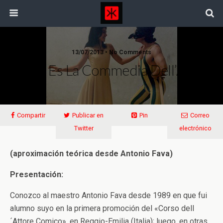
13/07/2013 • No Comments
Qué Es La Commedia Dell’Arte
Compartir
Publicar en
Pin
Correo
Twitter
electrónico
(aproximación teórica desde Antonio Fava)
Presentación:
Conozco al maestro Antonio Fava desde 1989 en que fui
alumno suyo en la primera promoción del «Corso dell
´Attore Comico», en Reggio-Emilia (Italia); luego, en otras