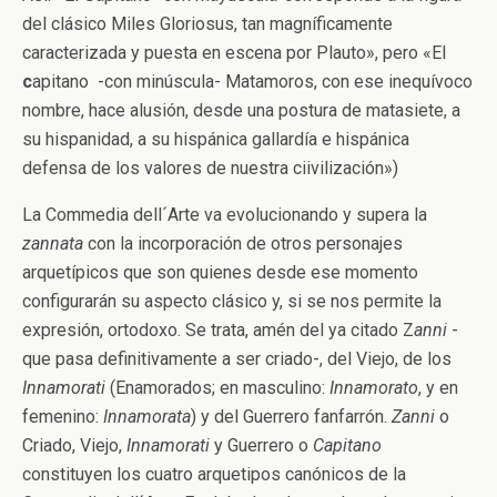
del clásico Miles Gloriosus, tan magníficamente
caracterizada y puesta en escena por Plauto», pero «El
c
apitano -con minúscula- Matamoros, con ese inequívoco
nombre, hace alusión, desde una postura de matasiete, a
su hispanidad, a su hispánica gallardía e hispánica
defensa de los valores de nuestra ciivilización»)
La Commedia dell´Arte va evolucionando y supera la
zannata
con la incorporación de otros personajes
arquetípicos que son quienes desde ese momento
configurarán su aspecto clásico y, si se nos permite la
expresión, ortodoxo. Se trata, amén del ya citado Z
anni
-
que pasa definitivamente a ser criado-, del Viejo, de los
Innamorati
(Enamorados; en masculino:
Innamorato
, y en
femenino:
Innamorata
) y del Guerrero fanfarrón.
Zanni
o
Criado, Viejo,
Innamorati
y Guerrero o
Capitano
constituyen los cuatro arquetipos canónicos de la