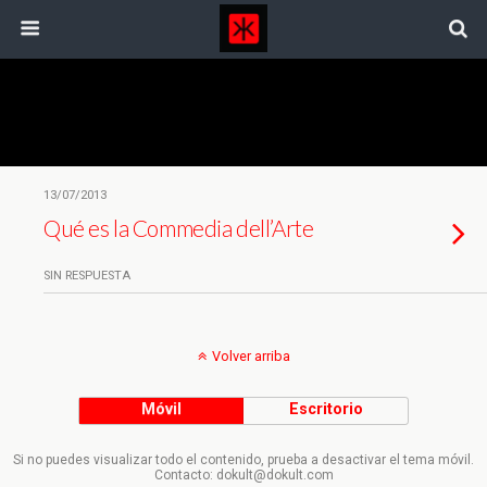
Etiquetas › Liturgia
13/07/2013
Qué es la Commedia dell’Arte
SIN RESPUESTA
Volver arriba
Móvil
Escritorio
Si no puedes visualizar todo el contenido, prueba a desactivar el tema móvil.
Contacto: dokult@dokult.com