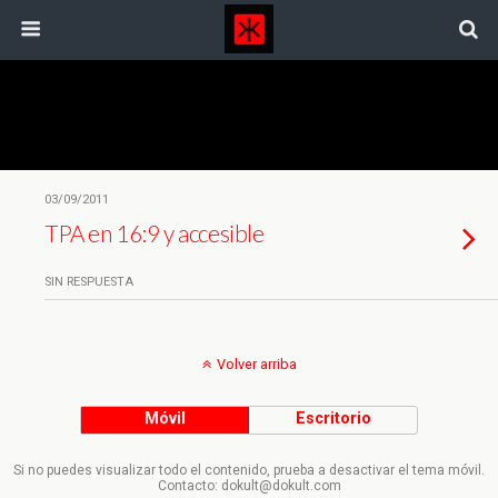
Etiquetas › Audiodescripción
03/09/2011
TPA en 16:9 y accesible
SIN RESPUESTA
Volver arriba
Móvil
Escritorio
Si no puedes visualizar todo el contenido, prueba a desactivar el tema móvil.
Contacto: dokult@dokult.com