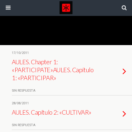
Etiquetas › Biocultura
17/10/2011
AULES. Chapter 1:
«PARTICIPATE»
AULES. Capítulo
1: «PARTICIPAR»
SIN RESPUESTA
28/08/2011
AULES. Capítulo 2: «CULTIVAR»
SIN RESPUESTA