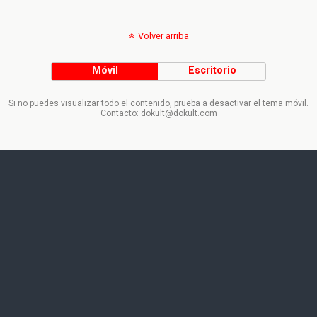
Volver arriba
Móvil
Escritorio
Si no puedes visualizar todo el contenido, prueba a desactivar el tema móvil.
Contacto: dokult@dokult.com